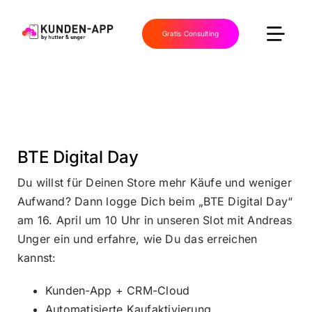
Skip
to
Gratis Consulting
Togg
content
Navi
home
app & lösungen
BTE Digital Day
Du willst für Deinen Store mehr Käufe und weniger
wws
Aufwand? Dann logge Dich beim „BTE Digital Day“
am 16. April um 10 Uhr in unseren Slot mit Andreas
referenzen
Unger ein und erfahre, wie Du das erreichen
kannst:
news
Kunden-App + CRM-Cloud
Automatisierte Kaufaktivierung