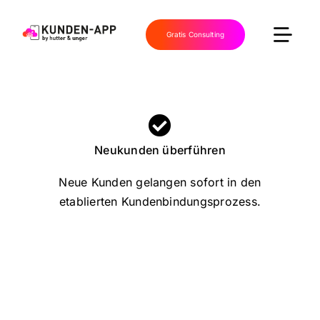
Skip
to
Gratis Consulting
Togg
content
Navi
home
app & lösungen
Neukunden überführen
Neue Kunden gelangen sofort in den
wws
etablierten Kundenbindungsprozess.
referenzen
news