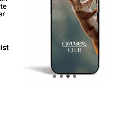
te
er
ist