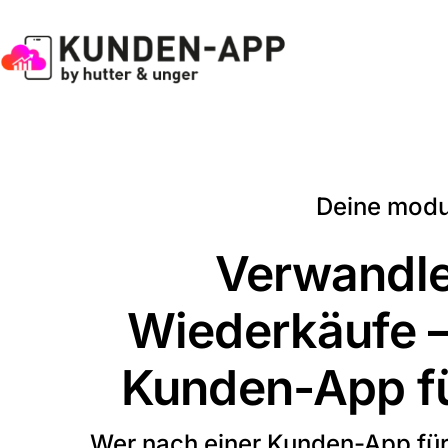
Skip
to
content
Deine modu
Verwandle
Wiederkäufe –
Kunden-App fü
Wer nach einer Kunden-App für d