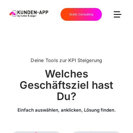
Skip
to
Gratis Consulting
Togg
content
Navi
home
app & lösungen
Deine Tools zur KPI Steigerung
Welches
wws
Geschäftsziel hast
Du?
referenzen
Einfach auswählen, anklicken, Lösung finden.
news