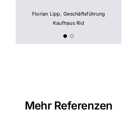
Marketingkampagnen
Florian Lipp, Geschäftsführung
auswerten.“ (Zitat 02.2024)
Kaufhaus Rid
WWS: PROHANDEL
Mehr Referenzen
Alle Referenzen ansehen