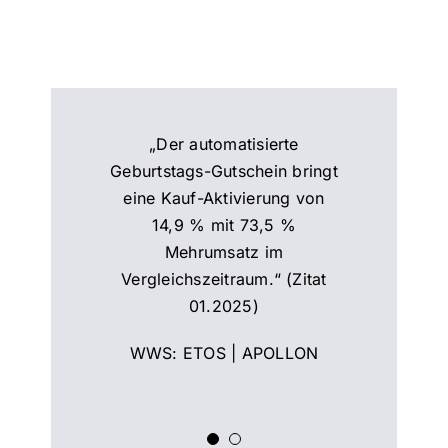
„Der automatisierte
Geburtstags-Gutschein bringt
eine Kauf-Aktivierung von
14,9 % mit 73,5 %
Mehrumsatz im
Vergleichszeitraum.“ (Zitat
„Nach 3 Monaten nutzen
01.2025)
15 % der Kunden die
App. Bei den Best-
WWS: ETOS | APOLLON
Friends sind es sogar 26
%.“